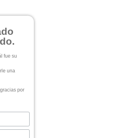
ado
ado.
l fue su
rle una
gracias por