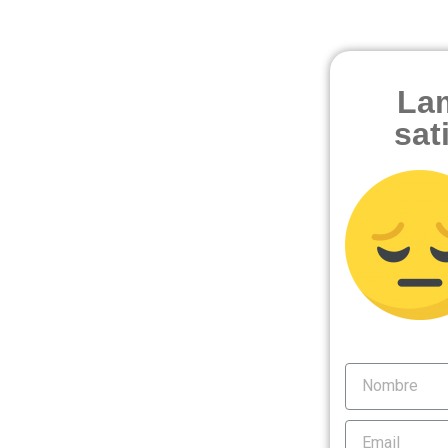
La
sat