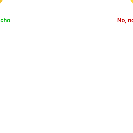
echo
No, n